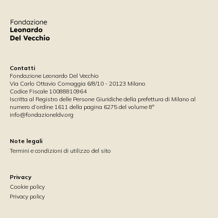
Santa Sede, era gestita in regime di concordato preventivo
dalla Casa Generalizia dell’Ordine Ospedaliero di San
Giovanni di Dio. La SIT ha individuato nella Fondazione
Policlinico
Contatti
Fondazione Leonardo Del Vecchio
Via Carlo Ottavio Cornaggia 6/8/10 - 20123 Milano
Codice Fiscale 10088810964
Iscritta al Registro delle Persone Giuridiche della prefettura di Milano al
numero d’ordine 1611 della pagina 6275 del volume 8°
info@fondazioneldv.org
Note legali
Termini e condizioni di utilizzo del sito
Privacy
Cookie policy
Privacy policy