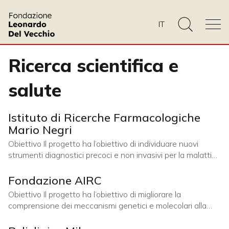
IT
Ricerca scientifica e
salute
Istituto di Ricerche Farmacologiche
Mario Negri
Obiettivo Il progetto ha l’obiettivo di individuare nuovi
strumenti diagnostici precoci e non invasivi per la malattia
di Alzheimer. In particolare, lo studio intende valutare il
potenziale del fluido lacrimale come biomarcatore
Fondazione AIRC
affidabile per l’identificazione della patologia nelle sue fasi
Obiettivo Il progetto ha l’obiettivo di migliorare la
iniziali, contribuendo a migliorare la diagnosi e l’approccio
comprensione dei meccanismi genetici e molecolari alla
clinico a una delle principali malattie neurodegenerative.
base della leucemia mieloide acuta (LMA) in età pediatrica,
la seconda forma di leucemia più frequente nei bambini.