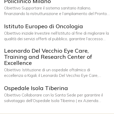
Policlinico Milano
Attraverso un approccio di medicina di precisione, lo studio
Obiettivo Supportare il sistema sanitario italiano,
mira a sviluppare nuove strategie terapeutiche
finanziando la ristrutturazione e l’ampliamento del Pronto
personalizzate, capaci di colpire in modo più
Soccorso del Policlinico di Milano. Modalità di sviluppo
Finanziamento dei lavori di ristrutturazione. Render del
Istituto Europeo di Oncologia
progetto di riqualificazione del Pronto Soccorso (PS) del
Obiettivo iniziale Investire nell’Istituto al fine di migliorare la
Policlinico di Milano, realizzata grazie al contributo della
qualità dei servizi offerti al pubblico, garantire l’accesso
Fondazione Leonardo Del Vecchio
gratuito a cure specialistiche a tutti, investire in ricerca e
Leonardo Del Vecchio Eye Care,
sviluppo e nell’ammodernamento degli impianti. Modalità di
sviluppo Acquisizione del 18,46% della società Ieo srl e
Training and Research Center of
acquisto di aree limitrofe all’istituto in coerenza con lo
Excellence
sviluppo ipotizzato. Prospettive
Obiettivo: Istituzione di un ospedale oftalmico di
eccellenza a Kigali, il Leonardo Del Vecchio Eye Care,
Training and Research Center of Excellence. Ospiterà una
scuola di specializzazione in oftalmologia e un centro di
Ospedale Isola Tiberina
supporto per ipovedenti e non vedenti e ricerca, con
Obiettivo Collaborare con la Santa Sede per garantire il
l’obiettivo di diventare il miglior ospedale del continente
salvataggio dell’Ospedale Isola Tiberina ( ex Azienda
africano ed essere riconosciuto tra
Ospedaliera San Giovanni Calibita Fatebenefratelli)
azienda che, prima dell’intervento della Fondazione e della